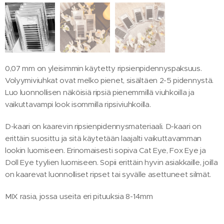
0,07 mm on yleisimmin käytetty ripsienpidennyspaksuus.
Volyymiviuhkat ovat melko pienet, sisältäen 2-5 pidennystä.
Luo luonnollisen näköisiä ripsiä pienemmillä viuhkoilla ja
vaikuttavampi look isommilla ripsiviuhkoilla.
D-kaari on kaarevin ripsienpidennysmateriaali. D-kaari on
erittäin suosittu ja sitä käytetään laajalti vaikuttavamman
lookin luomiseen. Erinomaisesti sopiva Cat Eye, Fox Eye ja
Doll Eye tyylien luomiseen. Sopii erittäin hyvin asiakkaille, joilla
on kaarevat luonnolliset ripset tai syvälle asettuneet silmät.
MIX rasia, jossa useita eri pituuksia 8-14mm