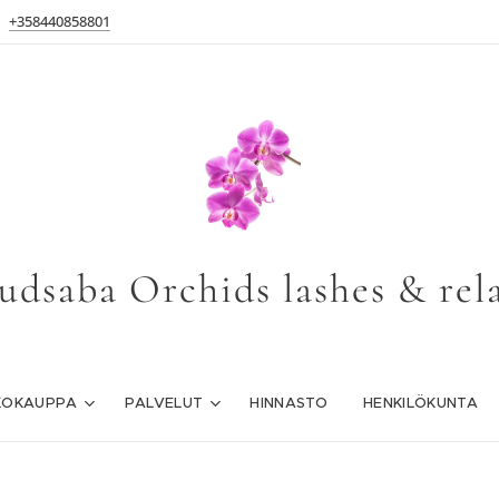
+358440858801
udsaba Orchids lashes & rel
KOKAUPPA
PALVELUT
HINNASTO
HENKILÖKUNTA