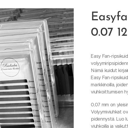
Easyfa
0.07 
Easy Fan-ripsikuid
volyymiripsipiden
Nämä kuidut kirjaim
Easy Fan-ripsikui
markkinoilla, joide
viuhkoittumisen hyv
0,07 mm on yleisi
Volyymiviuhkat ov
pidennystä. Luo lu
viuhkoilla ja vaiku