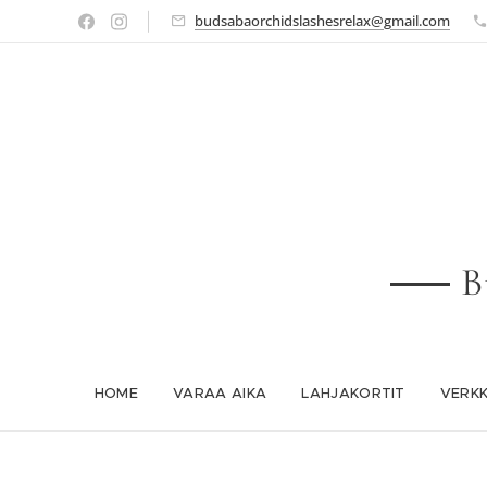
budsabaorchidslashesrelax@gmail.com
B
HOME
VARAA AIKA
LAHJAKORTIT
VERK