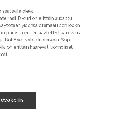
 saatavilla oleva
eriaali. D-curl on erittäin suosittu
 käytetään yleensä dramaattisen lookin
 on paras ja eniten käytetty kaarevuus
a Doll Eye tyylien luomiseen. Sopii
oilla on erittäin kaarevat luonnolliset
lmät.
ostoskoriin