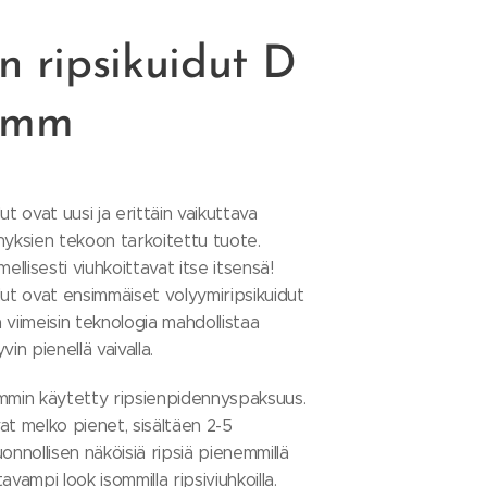
n ripsikuidut D
12mm
ut ovat uusi ja erittäin vaikuttava
nyksien tekoon tarkoitettu tuote.
ellisesti viuhkoittavat itse itsensä!
dut ovat ensimmäiset volyymiripsikuidut
n viimeisin teknologia mahdollistaa
in pienellä vaivalla.
mmin käytetty ripsienpidennyspaksuus.
at melko pienet, sisältäen 2-5
onnollisen näköisiä ripsiä pienemmillä
ttavampi look isommilla ripsiviuhkoilla.