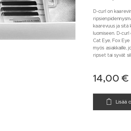
D-curl on kaarevin
ripsienpidennysmat
kaarevuus ja sitä
luomiseen. D-curl
Cat Eye, Fox Eye j
myös asiakkaille, j
ripset tai syvät si
14,00
€
Lisää 