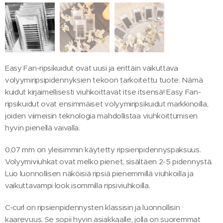
Easy Fan-ripsikuidut ovat uusi ja erittäin vaikuttava
volyymiripsipidennyksien tekoon tarkoitettu tuote. Nämä
kuidut kirjaimellisesti viuhkoittavat itse itsensä! Easy Fan-
ripsikuidut ovat ensimmäiset volyymiripsikuidut markkinoilla,
joiden viimeisin teknologia mahdollistaa viuhkoittumisen
hyvin pienellä vaivalla.
0,07 mm on yleisimmin käytetty ripsienpidennyspaksuus.
Volyymiviuhkat ovat melko pienet, sisältäen 2-5 pidennystä.
Luo luonnollisen näköisiä ripsiä pienemmillä viuhkoilla ja
vaikuttavampi look isommilla ripsiviuhkoilla.
C-curl on ripsienpidennysten klassisin ja luonnollisin
kaarevuus. Se sopii hyvin asiakkaalle, jolla on suoremmat