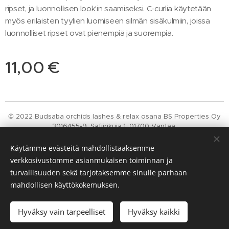
ripset, ja luonnollisen look'in saamiseksi. C-curlia käytetään
myös erilaisten tyylien luomiseen silmän sisäkulmiin, joissa
luonnolliset ripset ovat pienempiä ja suorempia.
11,00
€
© 2022 Budsaba orchids lashes & relax osana BS Properties Oy
3016455-9, Safiirikuja 1, 01700 Vantaa
Luotu
Webnodella
Evästeet
Käytämme evästeitä mahdollistaaksemme
verkkosivustomme asianmukaisen toiminnan ja
Kielet
turvallisuuden sekä tarjotaksemme sinulle parhaan
Suomi
English
mahdollisen käyttökokemuksen.
Lisää ostoskoriin
Hyväksy vain tarpeelliset
Hyväksy kaikki